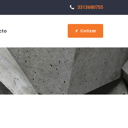
3313680755
cto
Cotizar