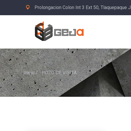
Prolongacion Colon Int 3 Ext 50, Tlaquepaque J
Inicio
/
POZO DE VISITA