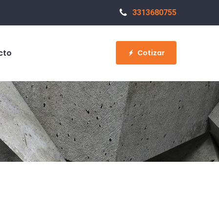
3313680755
cto
Cotizar